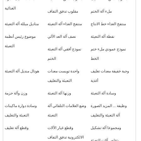
الغذائية
ملء آلة الختم
مقلوب تدفق التفاف
منتفخ الغذاء خط الانتاج
منتفخ الغذاء آلة التعبئة
مناديل مبللة آلة التعبئة
نفطة آلة التعبئة
نصف آلة العد الآلي
موضوع رئيس أنظمة
التعبئة
نموذج عمودي ملء ختم
نموذج أفقي آلة التعبئة
الخط
الختم
وجبة خفيفة معدات تغليف
واحدة تويست معدات
هوتال منديل آلة التعبئة
أغذية
التعبئة والتغليف
وسادة آلة التعبئة
وزنها آلة التعبئة
وزن وآلة حزمة
وظيفة ... المزيد الصورة
وضع العلامات التلقائي آلة
وسادة دوارة ماكينات
آلة التعبئة والتغليف
التعبئة
التعبئة والتغليف
ومجموعا آلة تشكيل
وقطع غيار الآلات
وقطع آلة تغليف
الالكترونية تدفق التفاف
يتقلص آلات التعبئة