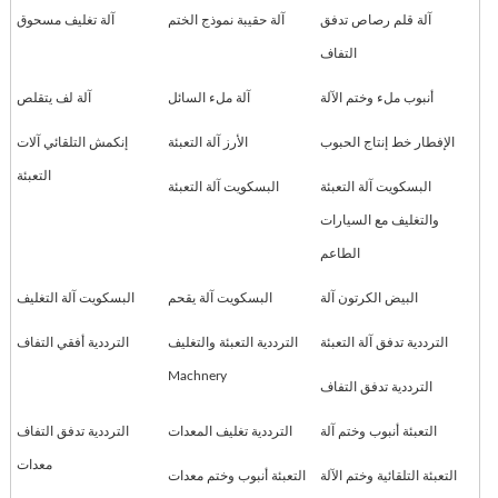
آلة قلم رصاص تدفق
آلة حقيبة نموذج الختم
آلة تغليف مسحوق
التفاف
أنبوب ملء وختم الآلة
آلة ملء السائل
آلة لف يتقلص
الإفطار خط إنتاج الحبوب
الأرز آلة التعبئة
إنكمش التلقائي آلات
التعبئة
البسكويت آلة التعبئة
البسكويت آلة التعبئة
والتغليف مع السيارات
الطاعم
البيض الكرتون آلة
البسكويت آلة يقحم
البسكويت آلة التغليف
الترددية تدفق آلة التعبئة
الترددية التعبئة والتغليف
الترددية أفقي التفاف
Machnery
الترددية تدفق التفاف
التعبئة أنبوب وختم آلة
الترددية تغليف المعدات
الترددية تدفق التفاف
معدات
التعبئة التلقائية وختم الآلة
التعبئة أنبوب وختم معدات