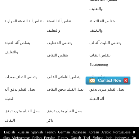
والتغليف
يتقلص آلة التعبئة
يتقلص آلة التعبئة
يتقلص آلة التعبئة الحرارية
والتغليف
والتغليف
يتقلص البليت آلة لف
يتقلص آلة تغليف
يتقلص آلة التعبئة
والتغليف
يتقلص التفاف
يتقلص التفاف
Equipmeng
يتقلص باكر
يتقلص التلقائي آلة لف
يتقلص التفاف معدات
يصل الفيلم متردد تدفق
يصل الفيلم تدفق التفاف
يصل الفيلم تدفق آلة
آلة التعبئة
التعبئة
يصل الفيلم متردد تدفق
يصل الفيلم متردد تدفق
باكر
التفاف
English
Russian
Spanish
French
German
Japanese
Korean
Arabic
Portuguese
It
alian
Vietnamese
Polish
Persian
Turkey
Danish
Thai
Finland
inde
Indonesia
Du